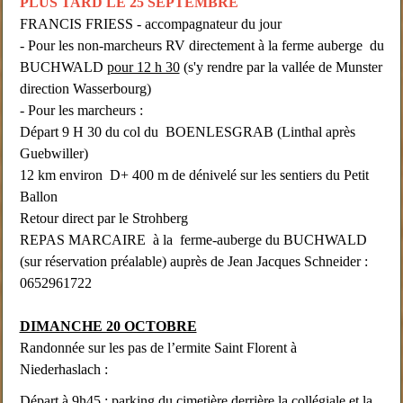
PLUS TARD LE 25 SEPTEMBRE
FRANCIS FRIESS - accompagnateur du jour
- Pour les non-marcheurs RV directement à la ferme auberge du
BUCHWALD
pour 12 h 30
(s'y rendre par la vallée de Munster
direction Wasserbourg)
- Pour les marcheurs :
Départ 9 H 30 du col du BOENLESGRAB (Linthal après
Guebwiller)
12 km environ D+ 400 m de dénivelé sur les sentiers du Petit
Ballon
Retour direct par le Strohberg
REPAS MARCAIRE à la ferme-auberge du BUCHWALD
(sur réservation préalable) auprès de Jean Jacques Schneider :
0652961722
DIMANCHE 20 OCTOBRE
Randonnée sur les pas de l’ermite Saint Florent à
Niederhaslach :
Départ à 9h45 :
parking du cimetière
derrière la collégiale et la