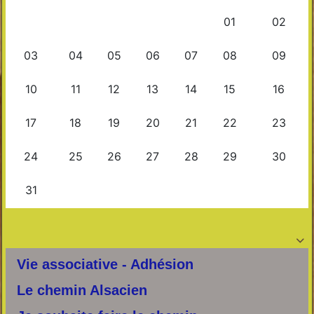

Vie associative - Adhésion
Le chemin Alsacien