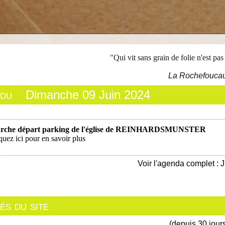
"Qui vit sans grain de folie n'est pas 
La Rochefouca
 du
Dimanche 09 Juin 2024
rche départ
parking de l'église de REINHARDSMUNSTER
quez ici pour en savoir plus
Voir l'agenda complet : 
s du site
(depuis 30 jour