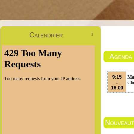
Calendrier

Agenda
9:15
Ma
↓
Cli
16:00
Nouveauté