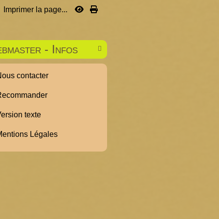
Imprimer la page...
bmaster - Infos

ous contacter
ecommander
ersion texte
entions Légales