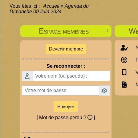
Vous êtes ici :
Accueil
»
Agenda du
Dimanche 09 Juin 2024
Espace membres
We

N
Devenir membre
R
Se reconnecter :
V
M
Envoyer
[ Mot de passe perdu ?
]