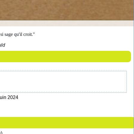
si sage qu'il croit."
uld
Juin 2024
s)