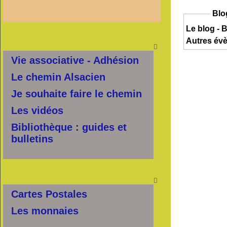
Blo
Le blog - B
Autres év

Vie associative - Adhésion
Le chemin Alsacien
Je souhaite faire le chemin
Les vidéos
Bibliothèque : guides et
bulletins

Cartes Postales
Les monnaies