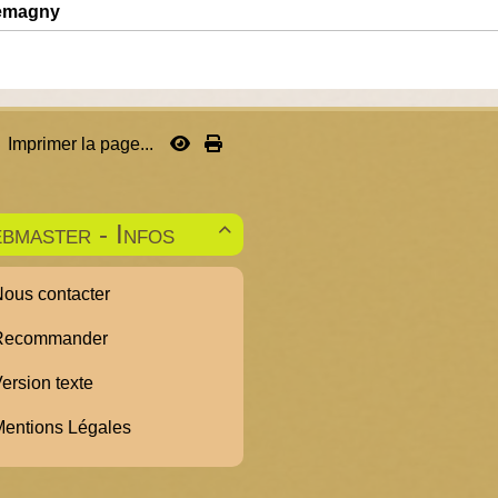
lemagny
Imprimer la page...
bmaster - Infos

ous contacter
ecommander
ersion texte
entions Légales