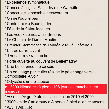
°
Expérience symphatique
°
Concert à l'église Saint-Jean de Wattwiller
°
Concert de l'ensemble hexacordum
°
On ne t'oublie pas
°
Conférence à Baumgarten
°
Fête de la Saint-Jacques
°
Les voeux de nos amis Bretons
°
Le Chemin de Daniel Moulin
°
Premier Stammtisch de l'année 2023 à Châtenois
°
Entrée dans l'avent
°
Jerusalem se rapproche
°
Porte ouverte au couvent de Bellemagny
°
Une belle rencontre ce soir.
°
Un équipage particulier réalise le pèlerinage vers
Compostelle. A voir
°
Odyssée d'une pisseuse
3200 kilomètres à pieds, 106 jours de marche et en
musique
°
Assemblée générale de l'association 2019 et 2020
°
3000 km de Canterbury à Athènes à pied et en chansons
°
WATTWILLER