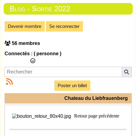
Blog - Sortie 2022
Devenir membre
Se reconnecter
56 membres
Connectés :
( personne )
Poster un billet
Chateau du Liebfrauenberg
Retour page précédente