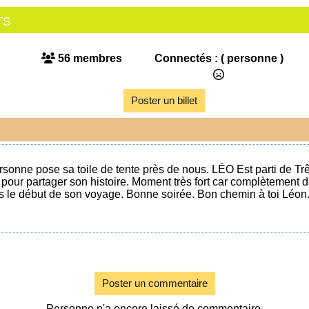
ts
56 membres
Connectés :
( personne )
Poster un billet
sonne pose sa toile de tente près de nous. LÉO Est parti de Tr
 pour partager son histoire. Moment très fort car complètement dan
is le début de son voyage. Bonne soirée. Bon chemin à toi Léon
Poster un commentaire
Personne n'a encore laissé de commentaire.