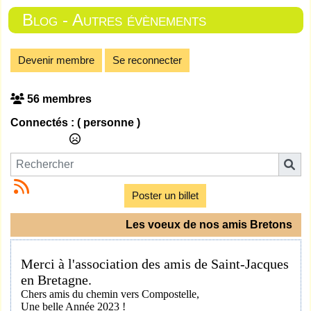
Blog - Autres évènements
Devenir membre
Se reconnecter
56 membres
Connectés :
( personne )
Poster un billet
Les voeux de nos amis Bretons
Merci à l'association des amis de Saint-Jacques
en Bretagne.
Chers amis du chemin vers Compostelle,
Une belle Année 2023 !