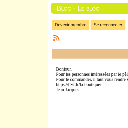
Blog - Le blog
Devenir membre
Se reconnecter
Bonjour,
Pour les personnes intéressées par le pè
Pour le commander, il faut vous rendre su
https://ffvf.fr/la-boutique/
Jean Jacques