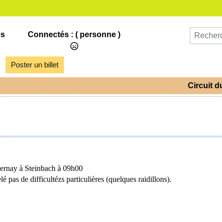
es
Connectés :
( personne )
Poster un billet
Circuit 
 Cernay à Steinbach à 09h00
pas de difficultézs particulières (quelques raidillons).