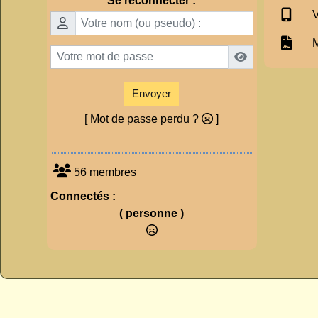
Se reconnecter :
V
M
Envoyer
[ Mot de passe perdu ?
]
56 membres
Connectés :
( personne )