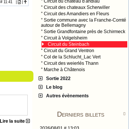
°
Circuit du chateau d'andlau
3 # 11:41
|
|
°
Circuit des chateaux Scherwiller
°
Circuit des Amandiers en Fleurs
°
Sortie commune avec la Franche-Comté
autour de Bellemagny
°
Sortie Grandfontaine près de Schirmeck
°
Circuit à Volgelsheim
Circuit du Steinbach
°
Circuit du Grand Ventron
°
Col de la Schlucht_Lac Vert
°
Circuit des weierlés Thann
°
Marche à Châtenois
Sortie 2022
Le blog
Autres évènements
Derniers billets

Lire la suite
2026/08/01 # 13:03