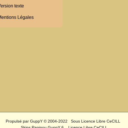
ersion texte
entions Légales
Propulsé par GuppY
© 2004-2022
Sous Licence Libre CeCILL
Skins Papinou GuppY 6
Licence Libre CeCILL