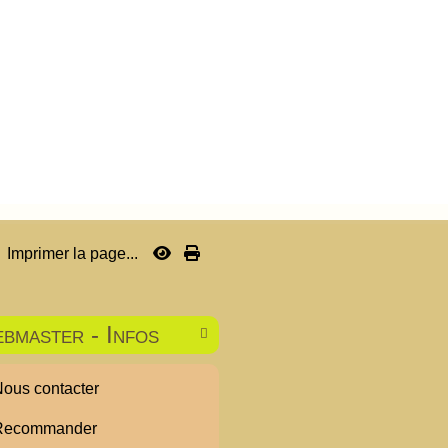
Imprimer la page...
bmaster - Infos

ous contacter
ecommander