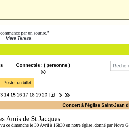
 commence par un sourire."
Mère Teresa
es
Connectés :
( personne )
Poster un billet
13
14
15
16
17
18
19
20
]
Concert à l'église Saint-Jean d
es Amis de St Jacques
évu ce dimanche le 30 Avril à 16h30 en notre église ,donné par Novo G