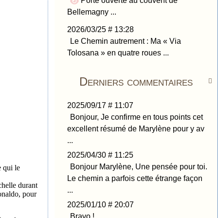
Porte ouverte au couvent de
Bellemagny ...
2026/03/25 # 13:28
Le Chemin autrement : Ma « Via
Tolosana » en quatre roues ...
Derniers commentaires

2025/09/17 # 11:07
Bonjour, Je confirme en tous points cet
excellent résumé de Marylène pour y av
...
2025/04/30 # 11:25
Bonjour Marylène, Une pensée pour toi.
 qui le
Le chemin a parfois cette étrange façon
chelle durant
...
Ronaldo, pour
2025/01/10 # 20:07
Bravo ! ...