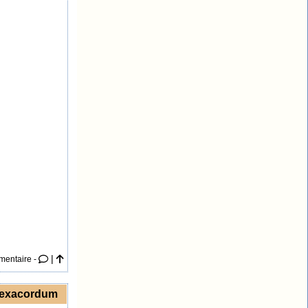
|
mentaire -
hexacordum