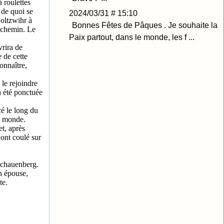
 roulettes
 de quoi se
2024/03/31 # 15:10
Holtzwihr à
Bonnes Fêtes de Pâques . Je souhaite la
n chemin. Le
Paix partout, dans le monde, les f ...
vrira de
 de cette
onnaître,
le rejoindre
a été ponctuée
cé le long du
e monde.
et, après
 ont coulé sur
 Schauenberg.
n épouse,
te.