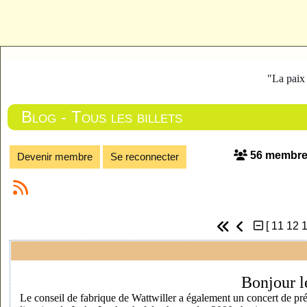
"La paix
Blog - Tous les billets
56 membr
Devenir membre
Se reconnecter
[
11
12
Bonjour l
Le conseil de fabrique de Wattwiller a également un concert de pr