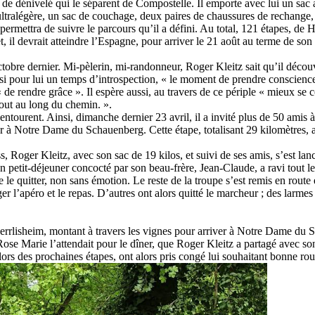
 de dénivelé qui le séparent de Compostelle. Il emporte avec lui un sac à
e ultralégère, un sac de couchage, deux paires de chaussures de rechange,
ermettra de suivre le parcours qu’il a défini. Au total, 121 étapes, de 
 il devrait atteindre l’Espagne, pour arriver le 21 août au terme de so
ctobre dernier. Mi-pèlerin, mi-randonneur, Roger Kleitz sait qu’il décou
ssi pour lui un temps d’introspection, « le moment de prendre conscience
de rendre grâce ». Il espère aussi, au travers de ce périple « mieux se c
 tout au long du chemin. ».
ourent. Ainsi, dimanche dernier 23 avril, il a invité plus de 50 amis à 
 à Notre Dame du Schauenberg. Cette étape, totalisant 29 kilomètres, 
, Roger Kleitz, avec son sac de 19 kilos, et suivi de ses amis, s’est lan
petit-déjeuner concocté par son beau-frère, Jean-Claude, a ravi tout l
 le quitter, non sans émotion. Le reste de la troupe s’est remis en route 
er l’apéro et le repas. D’autres ont alors quitté le marcheur ; des larmes
t Herrlisheim, montant à travers les vignes pour arriver à Notre Dame du
ose Marie l’attendait pour le dîner, que Roger Kleitz a partagé avec so
ors des prochaines étapes, ont alors pris congé lui souhaitant bonne rou