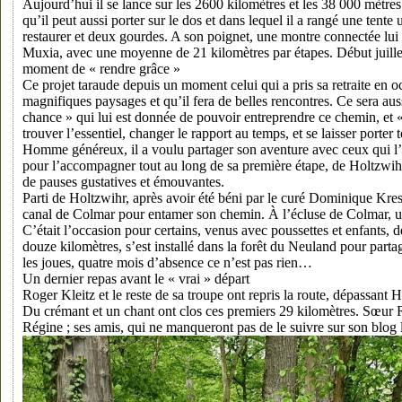
Aujourd’hui il se lance sur les 2600 kilomètres et les 38 000 mètres
qu’il peut aussi porter sur le dos et dans lequel il a rangé une tent
restaurer et deux gourdes. A son poignet, une montre connectée lui p
Muxia, avec une moyenne de 21 kilomètres par étapes. Début juillet,
moment de « rendre grâce »
Ce projet taraude depuis un moment celui qui a pris sa retraite en o
magnifiques paysages et qu’il fera de belles rencontres. Ce sera au
chance » qui lui est donnée de pouvoir entreprendre ce chemin, et « 
trouver l’essentiel, changer le rapport au temps, et se laisser porter
Homme généreux, il a voulu partager son aventure avec ceux qui l’ent
pour l’accompagner tout au long de sa première étape, de Holtzwihr
de pauses gustatives et émouvantes.
Parti de Holtzwihr, après avoir été béni par le curé Dominique Kress
canal de Colmar pour entamer son chemin. À l’écluse de Colmar, un 
C’était l’occasion pour certains, venus avec poussettes et enfants, de
douze kilomètres, s’est installé dans la forêt du Neuland pour partag
les joues, quatre mois d’absence ce n’est pas rien…
Un dernier repas avant le « vrai » départ
Roger Kleitz et le reste de sa troupe ont repris la route, dépassan
Du crémant et un chant ont clos ces premiers 29 kilomètres. Sœur R
Régine ; ses amis, qui ne manqueront pas de le suivre sur son blog l